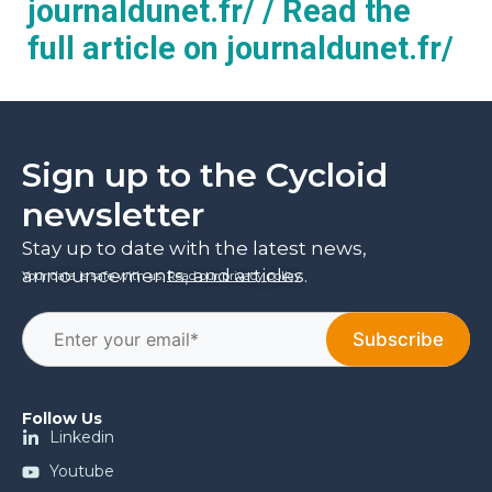
journaldunet.fr/ / Read the
full article on journaldunet.fr/
Sign up to the Cycloid
newsletter
Stay up to date with the latest news,
announcements, and articles.
Your data is safe with us.
Read our privacy policy
.
Follow Us
Linkedin
Youtube