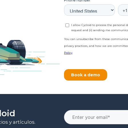
loid
os y artículos.