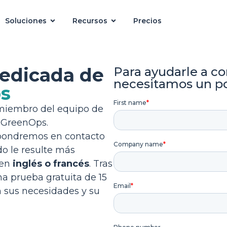
Soluciones
Recursos
Precios
dedicada de
Para ayudarle a co
necesitamos un p
ps
 miembro del equipo de
 GreenOps.
 pondremos en contacto
o le resulte más
 en
inglés o francés
. Tras
a prueba gratuita de 15
n sus necesidades y su