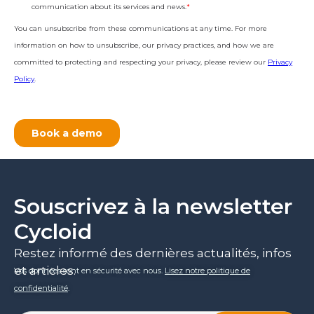
Souscrivez à la newsletter
Cycloid
Restez informé des dernières actualités, infos
et articles.
Vos données sont en sécurité avec nous.
Lisez notre politique de
confidentialité
.