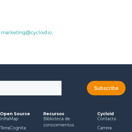
n
marketing@cycloid.io
.
Open Source
Recursos
Cycloid
InfraMap
Biblioteca de
Contacto
conocimientos
TerraCognita
Carrera