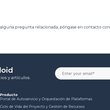
ene alguna pregunta relacionada, póngase en contacto co
loid
os y artículos.
Producto
Portal de Autoservicio y Orquestación de Plataformas
Ciclo de Vida del Proyecto y Gestión de Recursos