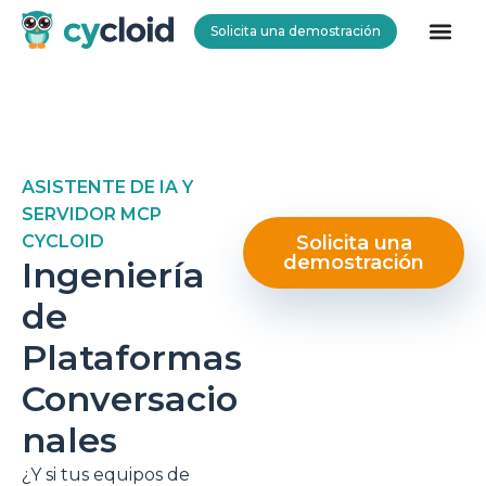
Solicita una demostración
Cycloid
ASISTENTE DE IA Y
SERVIDOR MCP
CYCLOID
Solicita una
demostración
Ingeniería
de
Plataformas
Conversacio
nales
¿Y si tus equipos de