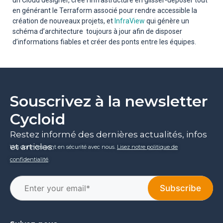
un Cloud designer, crée l’infrastructure en glisser-déposer tout
en générant le Terraform associé pour rendre accessible la
création de nouveaux projets, et
InfraView
qui génère un
schéma d’architecture toujours à jour afin de disposer
d’informations fiables et créer des ponts entre les équipes.
Souscrivez à la newsletter
Cycloid
Restez informé des dernières actualités, infos
et articles.
Vos données sont en sécurité avec nous.
Lisez notre politique de
confidentialité
.