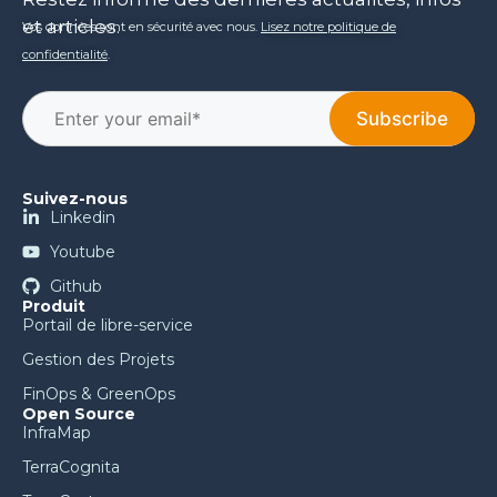
et articles.
Vos données sont en sécurité avec nous.
Lisez notre politique de
confidentialité
.
Suivez-nous
Linkedin
Youtube
Github
Produit
Portail de libre-service
Gestion des Projets
FinOps & GreenOps
Open Source
InfraMap
TerraCognita