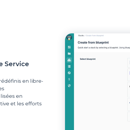
e Service
édéfinis en libre-
es
lisées en
ive et les efforts