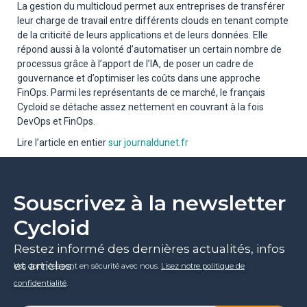
La gestion du multicloud permet aux entreprises de transférer
leur charge de travail entre différents clouds en tenant compte
de la criticité de leurs applications et de leurs données. Elle
répond aussi à la volonté d’automatiser un certain nombre de
processus grâce à l’apport de l’IA, de poser un cadre de
gouvernance et d’optimiser les coûts dans une approche
FinOps. Parmi les représentants de ce marché, le français
Cycloid se détache assez nettement en couvrant à la fois
DevOps et FinOps.
Lire l’article en entier
sur journaldunet.fr
Souscrivez à la newsletter
Cycloid
Restez informé des dernières actualités, infos
et articles.
Vos données sont en sécurité avec nous.
Lisez notre politique de
confidentialité
.